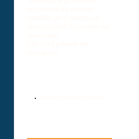
Pubblicata la graduatoria
provvisoria dei volontari
candidati per il progetto di
Servizio Civile Universale del
nostro ente.
Clicca sul pulsante per
consultarla.
GRADUATORIA PROVVISORIA